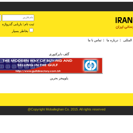
ثبت نام
|
بازیابی گذرواژه
بخاطر بسپار
 المللی
|
درباره ما
|
تماس با ما
گلف دایرکتوری
يلوپيجز بحرين
@Copyright Moballeghan Co. 2015. All rights reserved