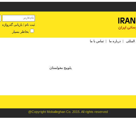
ثبت نام
|
بازیابی گذرواژه
بخاطر بسپار
 المللی
|
درباره ما
|
تماس با ما
يلوپيج مغولستان
@Copyright Moballeghan Co. 2015. All rights reserved