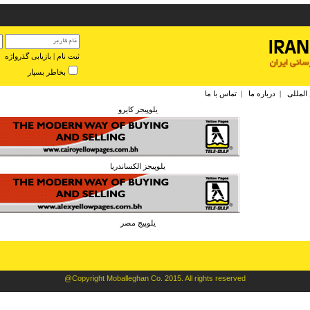
ثبت نام
|
بازیابی گذرواژه
بخاطر بسپار
 المللی
|
درباره ما
|
تماس با ما
يلوپيجز كايرو
يلوپيجز الكساندريا
يلوپيج مصر
@Copyright Moballeghan Co. 2015. All rights reserved