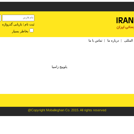
ثبت نام
|
بازیابی گذرواژه
بخاطر بسپار
 المللی
|
درباره ما
|
تماس با ما
يلوپيج زامبيا
@Copyright Moballeghan Co. 2015. All rights reserved